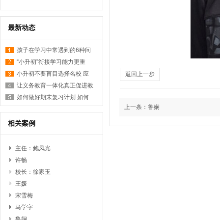
最新动态
孩子在学习中常遇到的6种问
“小升初”衔接学习能力更重
小升初不要盲目选择名校 应
返回上一步
让义务教育一体化真正促进教
如何做好期末复习计划 如何
上一条：
鲁娴
相关案例
主任：鲍凤光
许畅
校长：徐家玉
王媛
宋雪梅
马学字
鲁娴