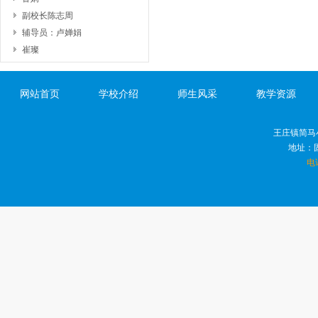
副校长陈志周
辅导员：卢婵娟
崔璨
网站首页
学校介绍
师生风采
教学资源
王庄镇简马
地址：
电话