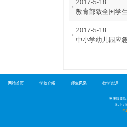
2017-5-18
教育部致全国学
2017-5-18
中小学幼儿园应
网站首页
学校介绍
师生风采
教学资源
王庄镇简马
地址：
电话