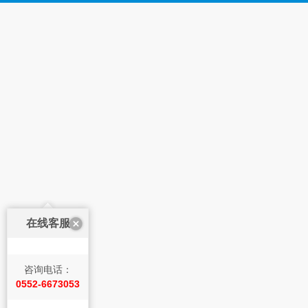
在线客服
咨询电话：
0552-6673053