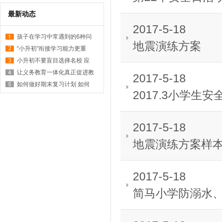
最新动态
2017-5-18
孩子在学习中常遇到的6种问
地震演练方案
“小升初”衔接学习能力更重
小升初不要盲目选择名校 应
让义务教育一体化真正促进教
2017-5-18
如何做好期末复习计划 如何
2017.3小学生
2017-5-18
地震演练方案样
2017-5-18
简马小学防溺水