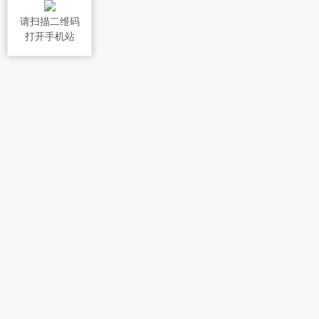
请扫描二维码
打开手机站