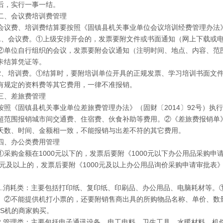
后，实行一事一结。
二、会议费培训费管理
会议费、培训费结算要按照《固镇县机关事业单位会议培训经费管理办法》（
1、会议费。①上级安排开会的，发票要附文件或书面通知（网上下载或
②单位自行组织的会议，发票要附会议通知（注明时间、地点、内容、范
卡结算凭证等。
2、培训费。①结算时，要附培训单位开具的正规发票、学习培训书面文
有规定的资料费等其它费用，一律不准报销。
三、差旅费管理
按照《固镇县机关事业单位差旅费管理办法》（固财〔2014〕92号）执
超范围报销城市间交通费、住宿费、伙食补助等费用。②《差旅费报销单
天数、时间、金额相一致，不能报销与出差不符的其它费用。
四、办公类费用管理
①采购金额在1000元以下的，发票后要附《1000元以下办公用品采购
00元及以上的，发票后要附《1000元及以上办公用品询价采购申请审批
1.消耗类：主要包括打印纸、复印纸、印刷品、办公用品、电脑耗材等。
。②不能提供机打小票的，还要附销售商出具的所购物品名称、单价、数
OS机的商家购买。
2.管理类：主要包括电子通讯设备、电工电料、卫生工具、水暖材料、机