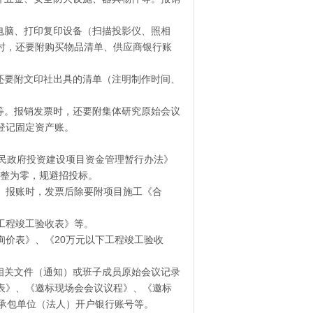
电脑、打印复印设备（扫描投影仪、照相
时，还要附购买物品清单、供应商银行账
还要附文印社出具的清单（注明制作时间、
等。报销发票时，还要附集体研究原始会议
登记固定资产账。
民政府投资建设项目资金管理暂行办法》
化整为零，规避招投标。
。报账时，发票后除要附项目施工《合
下工程竣工验收表》等。
询价表》、《20万元以下工程竣工验收
程相关文件（通知）或班子成员原始会议记录
表》、《邀标现场会会议议程》、《邀标
承包单位（法人）开户银行账号等。