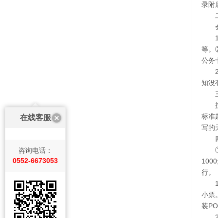
录附
等。
公务
知没
标准
在线客服
写的
咨询电话：
0552-6673053
10
行。
小票
装P