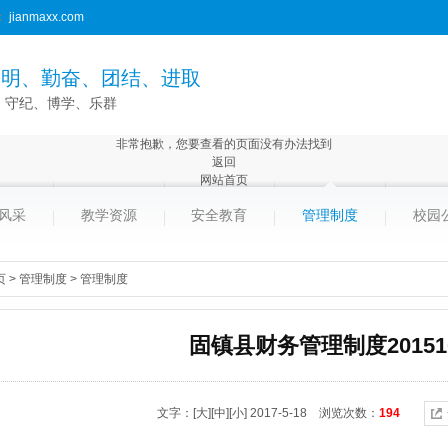
：
jianmaxx.com
文明、勤奋、团结、进取
、守纪、博学、乐群
非常抱歉，您要查看的页面没有办法找到
返回
网站首页
风采
教学资源
安全教育
管理制度
校园
页
>
管理制度
>
管理制度
固镇县财务管理制度201510
文字：
[大]
[中]
[小]
2017-5-18 浏览次数：
194