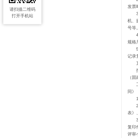
发票
请扫描二维码
打开手机站
机、
号等
规格
记录
（固
同》
表》
复印
评审