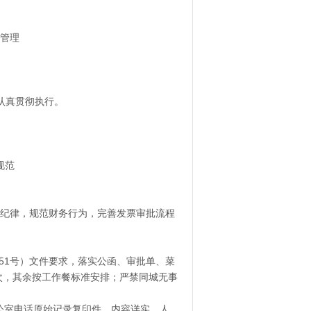
管理
认真贯彻执行。
规范
经纪律，规范财务行为，完善发票审批流程
51号）文件要求，落实公函、审批单、菜
次，其余按工作餐标准安排；严禁同城无事
公室电话原始记录复印件，内容详实，人