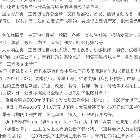
时，还要附销售单位开具盖有印章的详细物品清单等。
3.固定资产类：主要包括办公桌椅、文件档案柜、沙发、值班备勤装备、
摄像机、探头）等，达到固定资产限额的，要登记固定资产账。报销发票
。
4.文印牌匾类：主要包括展板、牌匾、条幅、宣传资料等，报销发票时，
尺寸、单价、数量、内容、金额）和文印社银行账号等。
5.大宗物品类：主要包括自动化系统、专用设备、机械机修、物资、仪器
复印件（加盖公章）、带有日期的实物照片、销售商银行账号等，并如实
五、工程类支出管理
按照《固镇县××年度县本级政府集中采购目录及限额标准》和《固镇县人
政〔2010〕30号）要求执行。零星工程、维修类项目应打捆招标，严禁
工程类主要包括新建、扩建、改建、装修、装饰、拆除、修缮等工程项目
（协议）外，还要根据支出金额大小提供以下报账材料：
1、项目金额在5000元以下的：发票后需附合同（协议）、《20万元以
2、项目金额在5000元以上5万元以下的：发票后还要附《5万元以下工程
、带有日期的工程照片、承包单位（法人）开户银行账号等。
3、项目金额在5万元（含5万元）以上20万元以下的：发票后还要附工
件（加盖公章）、业主在网上发布的公告下载材料、《邀标会议人员登记
小组意见书》、《20万元以下工程竣工验收表》、带有日期的工程照片、