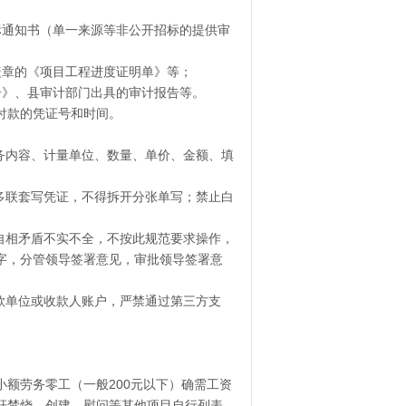
标通知书（单一来源等非公开招标的提供审
盖章的《项目工程进度证明单》等；
告》、县审计部门出具的审计报告等。
付款的凭证号和时间。
务内容、计量单位、数量、单价、金额、填
多联套写凭证，不得拆开分张单写；禁止白
自相矛盾不实不全，不按此规范要求操作，
字，分管领导签署意见，审批领导签署意
款单位或收款人账户，严禁通过第三方支
额劳务零工（一般200元以下）确需工资
杆禁烧、创建、慰问等其他项目自行列表