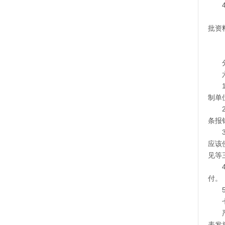
批资
制单
条报
应该
见等
付。
表发