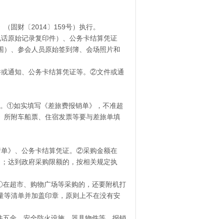
固财〔2014〕159号）执行。
电话原始记录复印件）、公务卡结算凭证
围）、参会人员原始签到簿、会场照片和
件或通知、公务卡结算凭证等。②文件或通
行。①如实填写《差旅费报销单》，不准超
》所附车船票、住宿发票等要与差旅单填
申请单》、公务卡结算凭证。②采购金额在
表》；达到政府采购限额的，按相关规定执
①在超市、购物广场等采购的，还要附机打
量等清单并加盖印章，原则上不在没有安
件五金、安全防火设施、器具物件等。报销