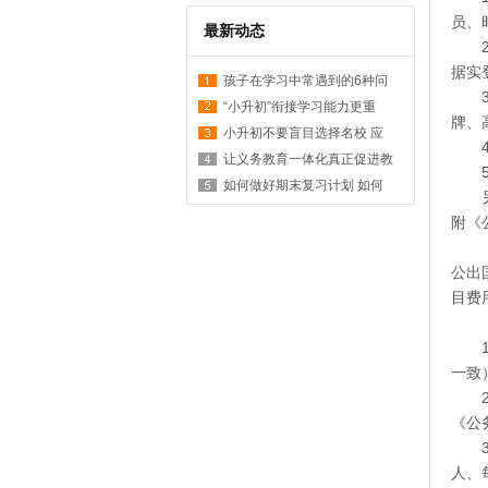
员、
最新动态
据实
孩子在学习中常遇到的6种问
“小升初”衔接学习能力更重
牌、
小升初不要盲目选择名校 应
让义务教育一体化真正促进教
如何做好期末复习计划 如何
附《
公出
目费
一致
《公
人、