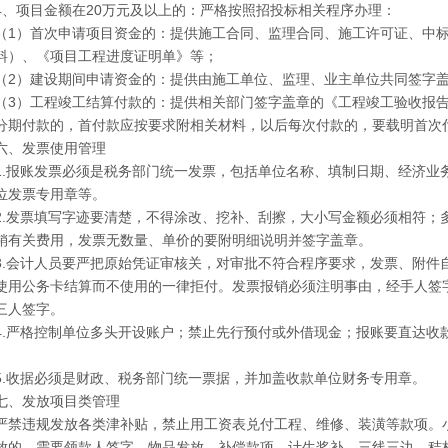
4、项目金额在20万元及以上的：严格按照招投标相关程序办理：
（1）首次申请项目资金的：提供施工合同、监理合同、施工许可证、中
料）、《项目工程进度证明单》等；
（2）建设期间申请资金的：提供由施工单位、监理、业主单位共同签字
（3）工程竣工结算付款的：提供相关部门签字盖章的《工程竣工验收报
分期付款的，首付款应按要求附相关材料，以后每次付款的，要载明首次
六、发票使用管理
1.报账发票必须是税务部门统一发票，包括单位名称、填制日期、经济业
位发票专用章等。
2.发票填写字迹要清楚，不得涂改、挖补、刮擦，大小写金额必须相符；
销有关费用，发票无数量、单价的要附明细说明并签字盖章。
3.会计人员要严把原始凭证审核关，对审批不符合程序要求，发票、附件
使用公务卡结算而不使用的一律拒付。发票报销必须注明事由，经手人签
三人签字。
4.严格控制单位多头开设账户；禁止先行预付或外借现金；报账要直达收
5.收据必须是财政、税务部门统一票据，并加盖收款单位财务专用章。
七、发放项目类管理
严禁违规发放各类津补贴，禁止用工资表兑付工程、维修、装潢等款项。小
放的，需要领款人签字。物品发放、补偿款项、计生奖补、三线三边、秸